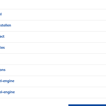
el
stellen
act
ies
ions
el-engine
ol-engine