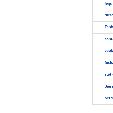
faqs
dies
Tank
cont
cook
fuels
stat
dies
petr