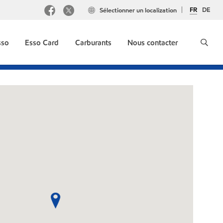
FR
DE
Sélectionner un localization
sso
Esso Card
Carburants
Nous contacter