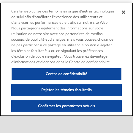
Ce site web utilise des témoins ainsi que d'autres technologies
de suivi afin d'améliorer l'expérience des utilisateurs et
d'analyser les performances et le trafic sur notre site Web.
Nous partageons également des informations sur votre
utilisation de notre site avec nos partenaires de médias
sociaux, de publicité et d'analyse, mais vous pouvez choisir de
ne pas participer à ce partage en utilisant le bouton « Rejeter
les témoins facultatifs » ou en signalant les préférences
d'exclusion de votre navigateur. Vous trouverez davantage
d'informations et d'options dans le Centre de confidentialité.
Centre de confidentialité
Rejeter les témoins facultatifs
Confirmer les paramètres actuels