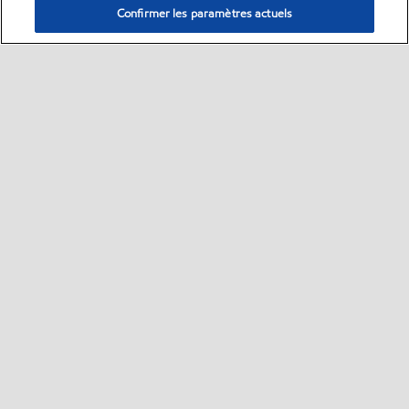
Confirmer les paramètres actuels
Sitemap
Nous contacter
FAQ
•
•
•