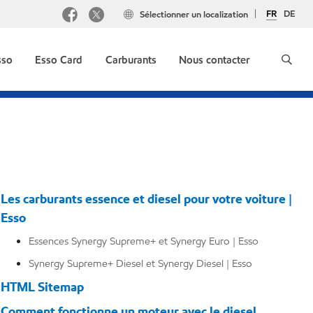
FR
DE
Sélectionner un localization
sso
Esso Card
Carburants
Nous contacter
Les carburants essence et diesel pour votre voiture |
Esso
Essences Synergy Supreme+ et Synergy Euro | Esso
Synergy Supreme+ Diesel et Synergy Diesel | Esso
HTML Sitemap
Comment fonctionne un moteur avec le diesel