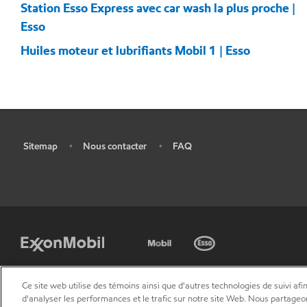
Station Esso Express avec car wash la plus proche |
Esso
Huiles moteur et lubrifiants Mobil 1 | Esso
Sitemap
Nous contacter
FAQ
•
•
•
Ce site web utilise des témoins ainsi que d'autres technologies de suivi afin
d'analyser les performances et le trafic sur notre site Web. Nous partageo