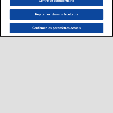
Centre de confidentialité
Rejeter les témoins facultatifs
Confirmer les paramètres actuels
Sitemap
Nous contacter
FAQ
•
•
•