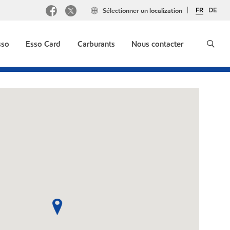
FR
DE
Sélectionner un localization
sso
Esso Card
Carburants
Nous contacter